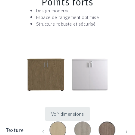
Points forts
Design moderne
Espace de rangement optimisé
Structure robuste et sécurisé
Voir dimensions
chene_431
chene_blanchi_452
chene_brosse
chen
‹
›
Texture