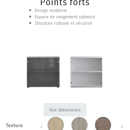
Points forts
Design moderne
Espace de rangement optimisé
Structure robuste et sécurisé
Voir dimensions
chene_431
chene_blanchi_452
chene_brosse
chen
‹
›
Texture