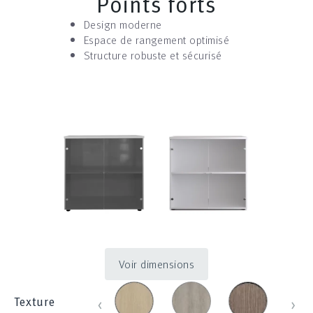
Points forts
Design moderne
Espace de rangement optimisé
Structure robuste et sécurisé
Voir dimensions
chene_431
chene_blanchi_452
chene_brosse
chen
‹
›
Texture