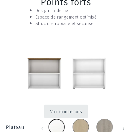
Points forts
Design moderne
Espace de rangement optimisé
Structure robuste et sécurisé
Voir dimensions
blanc_100
chene_431
chene_blanch
chen
‹
›
Plateau