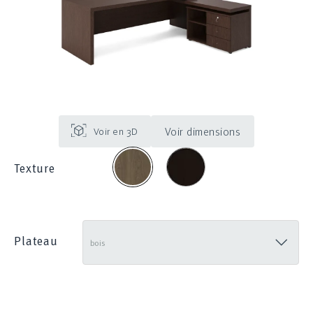
Voir dimensions
wenge_409
noyer_levante_471
Texture
Plateau