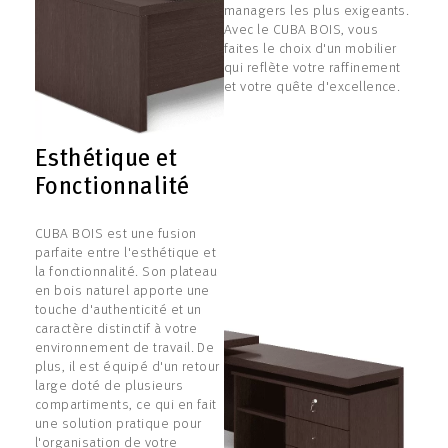
managers les plus exigeants.
Avec le CUBA BOIS, vous
faites le choix d'un mobilier
qui reflète votre raffinement
et votre quête d'excellence.
Esthétique et
Fonctionnalité
CUBA BOIS est une fusion
parfaite entre l'esthétique et
la fonctionnalité. Son plateau
en bois naturel apporte une
touche d'authenticité et un
caractère distinctif à votre
environnement de travail. De
plus, il est équipé d'un retour
large doté de plusieurs
compartiments, ce qui en fait
une solution pratique pour
l'organisation de votre