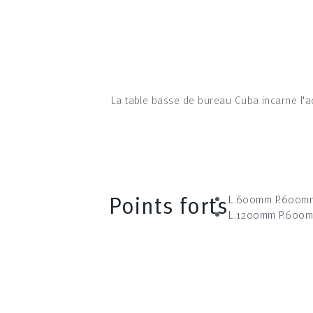
La table basse de bureau Cuba incarne l'ac
Points forts
L.600mm P.600m
L.1200mm P.600