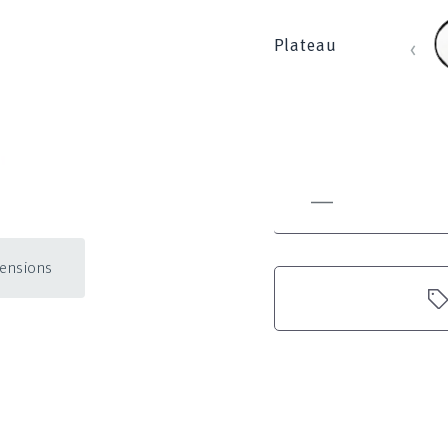
b
‹
Plateau
mensions