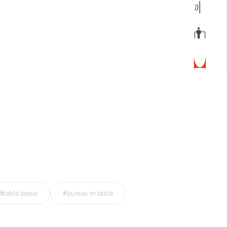
#table basse
#bureau et table