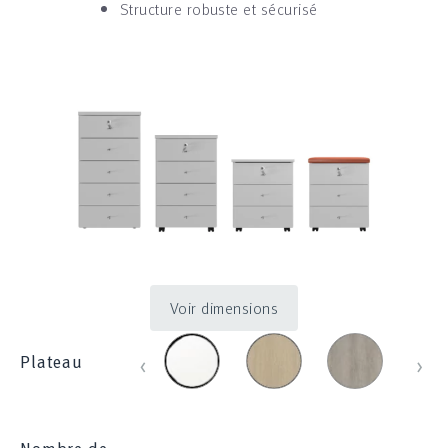
Structure robuste et sécurisé
Voir dimensions
blanc_100
chene_431
chene_blanch
che
‹
›
Plateau