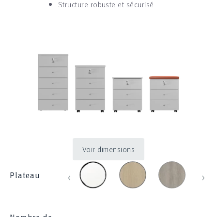
Structure robuste et sécurisé
Voir dimensions
blanc_100
chene_431
chene_blanch
chen
‹
›
Plateau