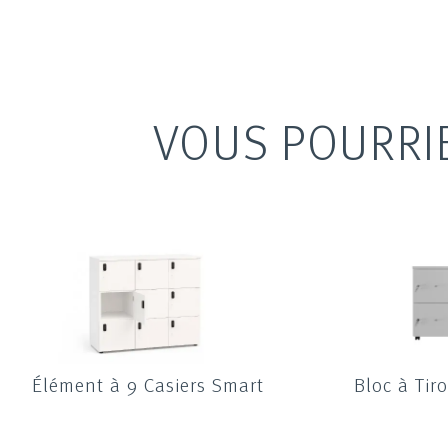
VOUS POURRI
Élément à 9 Casiers Smart
Bloc à Tir