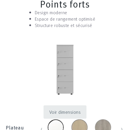
Points forts
Design moderne
Espace de rangement optimisé
Structure robuste et sécurisé
Voir dimensions
blanc_100
chene_431
chene_blanch
chen
‹
›
Plateau