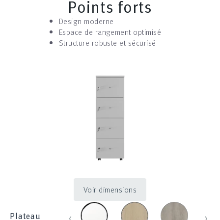
Points forts
Design moderne
Espace de rangement optimisé
Structure robuste et sécurisé
Voir dimensions
blanc_100
chene_431
chene_blanch
chen
‹
›
Plateau