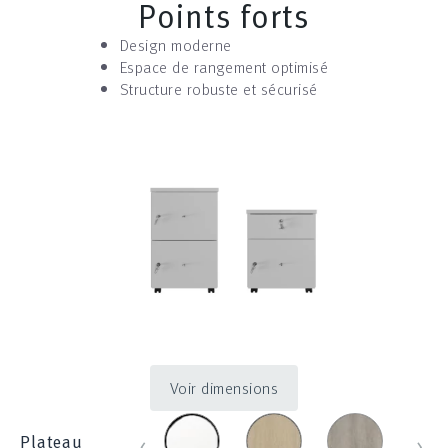
Points forts
Design moderne
Espace de rangement optimisé
Structure robuste et sécurisé
Voir dimensions
blanc_100
chene_431
chene_blanch
chen
‹
›
Plateau