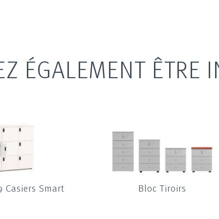
EZ ÉGALEMENT ÊTRE I
9 Casiers Smart
Bloc Tiroirs