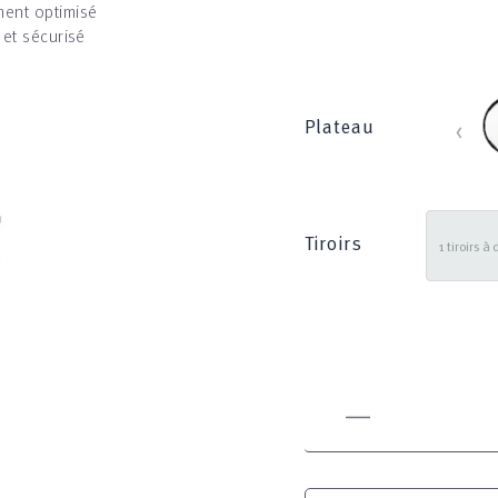
ent optimisé
 et sécurisé
b
‹
Plateau
Tiroirs