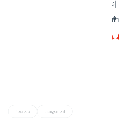
#bureau
#rangement