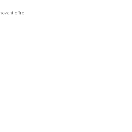
e
novant offre